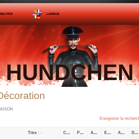
NNECTER
LANGUE
HUNDCHEN
Décoration
AISON
Enregistrer la recherc
Titre
Catégorie
Prix
Ajouté le
Expiration
Affiché
Distance