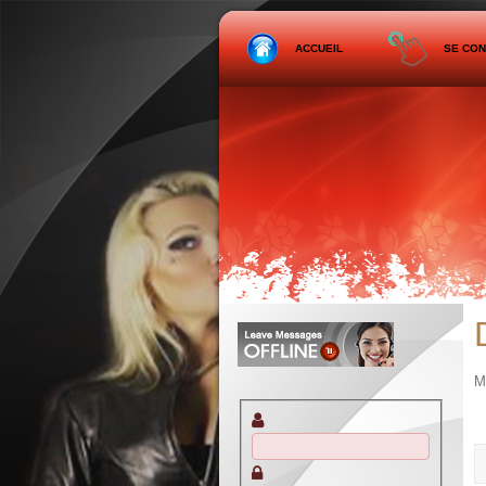
ACCUEIL
SE CO
M