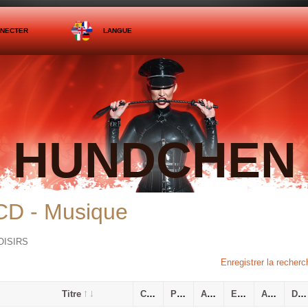
NNECTER
LANGUE
HUNDCHEN
CD - Musique
OISIRS
Enregistrer la recherc
Titre
Catégorie
Prix
Ajouté le
Expiration
Affiché
Distance